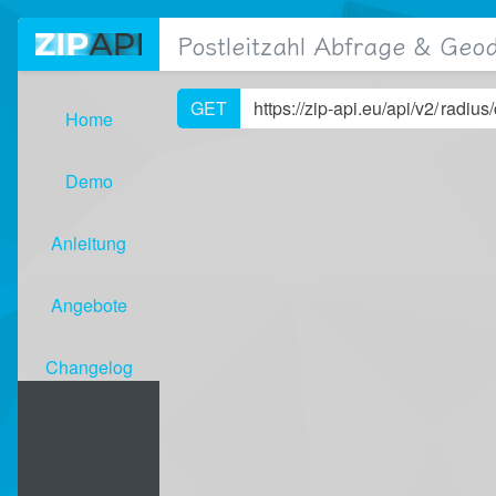
Postleitzahl Abfrage & Geo
GET
https://zip-api.eu/api/v2/
Home
Demo
( aktiv)
Anleitung
Angebote
Changelog