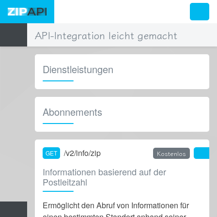
API-Integration leicht gemacht
Dienstleistungen
Alle
Info
Abonnements
Radius
Alle
( aktiv)
Entfernung
Kostenlos
Länder
/v2/info/zip
Kostenlos
GET
Essentiell
Codes
Informationen basierend auf der
Plus
Postleitzahl
Premium
Ermöglicht den Abruf von Informationen für
Professionell
einen bestimmten Standort anhand seiner