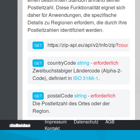
Unternehmen
Postleitzahl. Diese Funktionalität eignet sich
daher für Anwendungen, die spezifische
Details zu Regionen erfordern, die durch ihre
Postleitzahlen identifiziert werden.
https://zip-api.eu/api/v2/info/zip?
countryC
GET
countryCode
string
-
erforderlich
GET
Zweibuchstabiger Ländercode (Alpha-2-
Code), definiert in
ISO 3166-1
.
postalCode
string
-
erforderlich
GET
Die Postleitzahl des Ortes oder der
Region.
Impressum
Datenschutz
AGB
dieBeiden Internetagentur GmbH, Salzburg
fields
string
-
optional
Kontakt
GET
Die Parameter durch Kommas getrennt,