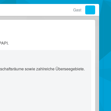
Gast
PAPI.
irtschaftsräume sowie zahlreiche Überseegebiete.